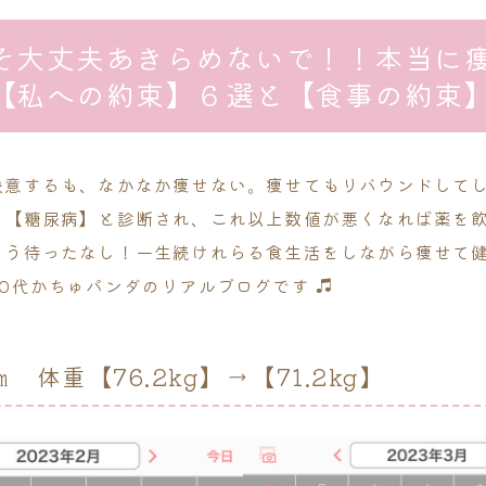
そ大丈夫あきらめないで！！本当に
【私への約束】６選と【食事の約束
決意するも、なかなか痩せない。痩せてもリバウンドして
う【糖尿病】と診断され、これ以上数値が悪くなれば薬を
もう待ったなし！一生続けれらる食生活をしながら痩せて
50代かちゅパンダのリアルブログです
㎝ 体重【76.2kg】→【71.2kg】