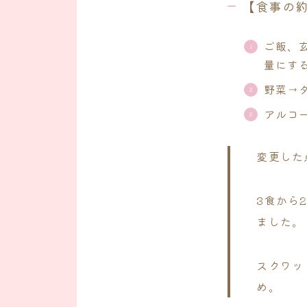
【食事の
ご飯、
量にす
野菜→
アルコ
変更した
3食から
ました。
スクワッ
め。