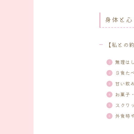
身体と心
【私との
無理は
３食た
甘い飲
お菓子
スクワ
外食時