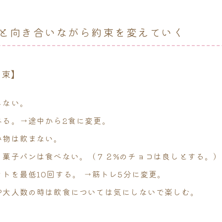
と向き合いながら約束を変えていく
約束】
しない
。
べる。→途中から2食に変更。
み物は飲まない。
・菓子パンは食べない。（７２%のチョコは良しとする。）
ットを最低10回する
。 →筋トレ5分に変更。
や大人数の時は飲食については気にしないで楽しむ。