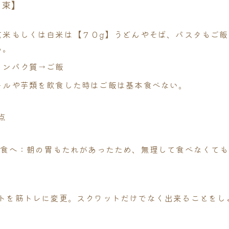
約束】
玄米もしくは白米は【７０g】うどんやそば、パスタもご飯
る。
タンパク質→ご飯
ールや芋類を飲食した時はご飯は基本食べない。
点
2食へ：朝の胃もたれがあったため、無理して食べなくて
トを筋トレに変更。スクワットだけでなく出来ることをし