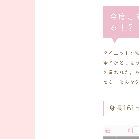
今度こ
る！？
ダイエットを
筆者がとうと
と言われた。
せる。そんな
身長161