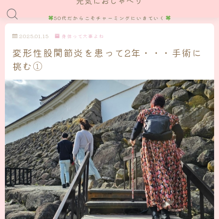
元気におしゃべり
50代だからこそチャーミングにいきていく
2025.01.15
身体って大事よね
変形性股関節炎を患って2年・・・手術に
挑む①