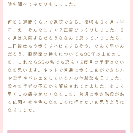
院を調べてみたりもしました。
何と１週間くらいで退院できる。復帰も３ヶ月〜半
年。えーそんなにすぐ？正直びっくりしました。３
ヶ月は入院するだろうななんて思っていましたら。
二日後はもう歩くリハビリするそう、なんて早いん
だろう。股関節の持ちについても30年以上とのこ
と。これなら55の私でも恐らく2度目の手術はない
なと思います。ネットで普通に歩くことができる方
や空手やバレエをしている方の体験談も見ました。
段々と手術の不安から解放されてきました。そして
早くこの痛みがなくなること、普通に歩き階段があ
る仏閣神社や色んなところに行きたいと思うように
なりました。